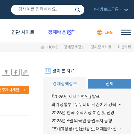
#지방보조금통합관리망
연관 사이트
ENG
HOME
경제정책정보
경제정책자료
최신자료
많이 본 자료
경제정책정보
전체
련주제시계열
『2026년 세제개편안』 발표
과기정통부, ‘누누티비 시즌2’에 강력 대응 의지 밝혀
2026년 한국 주식시장 여건 및 전망
2026년 6월 외국인 증권투자 동향
“초(超)성장+신(新)공간, 대체불가 산업강국”