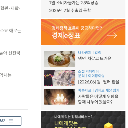
7월 소비자물가는 2.8% 상승
심혈관·재활·
2026년 7월 수출입 동향
의 주요 애로는
 높아 선진국
나라경제ㅣ칼럼
냉면, 차갑고 뜨거운
소셜 빅데이터
식약처는
분석ㅣ이머징이슈
[2026.06] 원·달러 환율
학습자료ㅣ경제로 세상 읽기
사람들은 어떻게 위험을
함께 나누어 왔을까?
보기