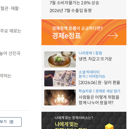
7월 소비자물가는 2.8% 상승
심혈관·재활·
2026년 7월 수출입 동향
의 주요 애로는
 높아 선진국
나라경제ㅣ칼럼
냉면, 차갑고 뜨거운
소셜 빅데이터
식약처는
분석ㅣ이머징이슈
[2026.06] 원·달러 환율
학습자료ㅣ경제로 세상 읽기
사람들은 어떻게 위험을
함께 나누어 왔을까?
보기