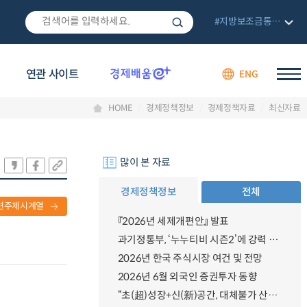
#지방보조금통합관리망
연관 사이트
ENG
HOME
경제정책정보
경제정책자료
최신자료
많이 본 자료
경제정책정보
전체
련주제시계열
『2026년 세제개편안』 발표
과기정통부, ‘누누티비 시즌2’에 강력 대응 의지 밝혀
2026년 한국 주식시장 여건 및 전망
2026년 6월 외국인 증권투자 동향
“초(超)성장+신(新)공간, 대체불가 산업강국”