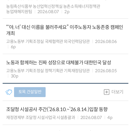
농림축산식품부 농산업혁신정책실 농촌소득에너지정책관
농업재해지원팀
2026.08.07
2p
“‘야, 너’ 대신 이름을 불러주세요” 이주노동자 노동존중 캠페인
개최
고용노동부 기획조정실 국제협력관 외국인력담당관
2026.08.06
6p
노동과 함께하는 진짜 성장으로 대체불가 대한민국 달성
고용노동부 기획조정실 정책기획관 기획재정담당관
2026.08.05
30p
토목.건설일반
더보기
조달청 시설공사 주간(’26.8.10.~’26.8.14.)입찰 동향
재정경제부 조달청 시설사업국 시설총괄과
2026.08.07
4p