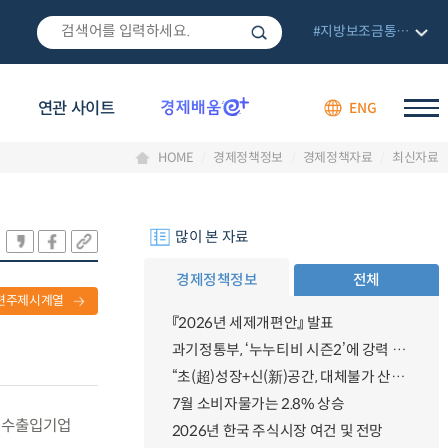
#지방보조금통합관리망
연관 사이트
ENG
HOME
경제정책정보
경제정책자료
최신자료
많이 본 자료
경제정책정보
전체
련주제시계열
『2026년 세제개편안』 발표
과기정통부, ‘누누티비 시즌2’에 강력 대응 의지 밝혀
“초(超)성장+신(新)공간, 대체불가 산업강국”
7월 소비자물가는 2.8% 상승
과 수출입기업
2026년 한국 주식시장 여건 및 전망