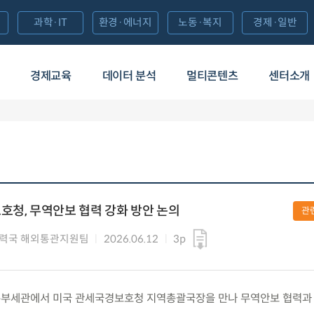
과학·IT
환경·에너지
노동·복지
경제·일반
경제교육
데이터 분석
멀티콘텐츠
센터소개
호청, 무역안보 협력 강화 방안 논의
관
력국 해외통관지원팀
2026.06.12
3p
) 서울본부세관에서 미국 관세국경보호청 지역총괄국장을 만나 무역안보 협력