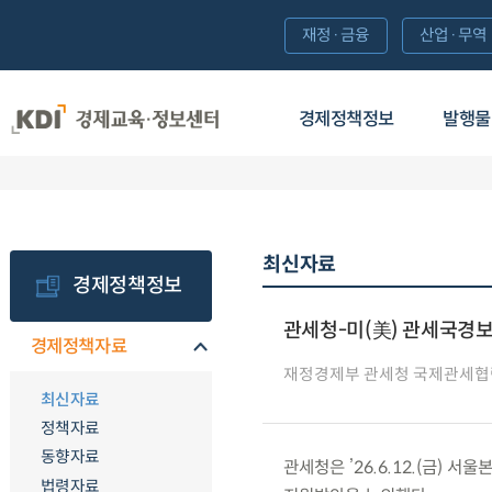
재정·금융
산업·무역
경제정책정보
발행물
최신자료
경제정책정보
관세청-미(美) 관세국경보
경제정책자료
재정경제부 관세청 국제관세협
최신자료
정책자료
동향자료
관세청은 ’26.6.12.(금
법령자료