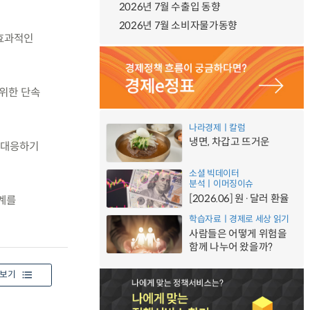
2026년 7월 수출입 동향
2026년 7월 소비자물가동향
 효과적인
 위한 단속
나라경제ㅣ칼럼
냉면, 차갑고 뜨거운
 대응하기
소셜 빅데이터
분석ㅣ이머징이슈
[2026.06] 원·달러 환율
계를
학습자료ㅣ경제로 세상 읽기
사람들은 어떻게 위험을
함께 나누어 왔을까?
보기