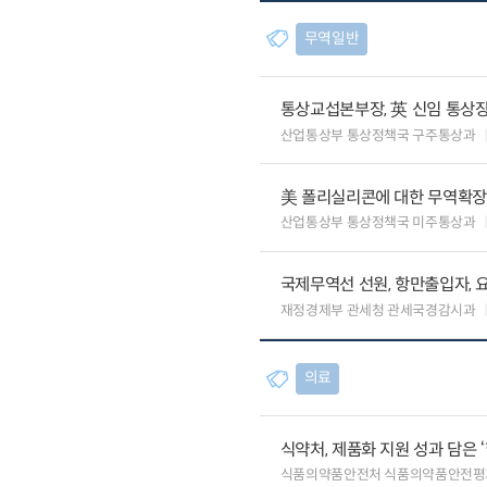
무역일반
통상교섭본부장, 英 신임 통상장
산업통상부 통상정책국 구주통상과
美 폴리실리콘에 대한 무역확장법
산업통상부 통상정책국 미주통상과
국제무역선 선원, 항만출입자, 
재정경제부 관세청 관세국경감시과
의료
식약처, 제품화 지원 성과 담은 
식품의약품안전처 식품의약품안전평