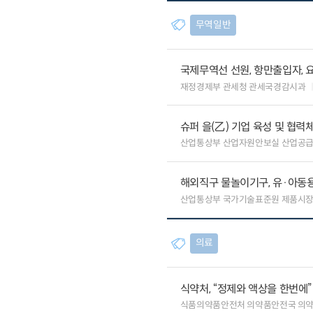
무역일반
국제무역선 선원, 항만출입자, 
재정경제부 관세청 관세국경감시과
슈퍼 을(乙) 기업 육성 및 협
산업통상부 산업자원안보실 산업공
해외직구 물놀이기구, 유·아동용
산업통상부 국가기술표준원 제품시
의료
식약처, “정제와 액상을 한번에
식품의약품안전처 의약품안전국 의