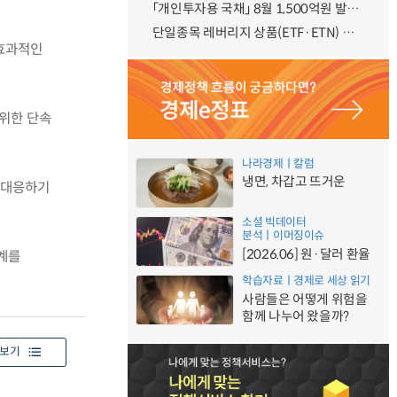
「개인투자용 국채」 8월 1,500억원 발행 예정
단일종목 레버리지 상품(ETF·ETN) 기본예탁금 강화 조기시행 방안 안내
 효과적인
 위한 단속
나라경제ㅣ칼럼
냉면, 차갑고 뜨거운
 대응하기
소셜 빅데이터
분석ㅣ이머징이슈
[2026.06] 원·달러 환율
계를
학습자료ㅣ경제로 세상 읽기
사람들은 어떻게 위험을
함께 나누어 왔을까?
보기