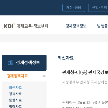
재정·금융
산업·무역
경제정책정보
발행물
최신자료
경제정책정보
관세청-미(美) 관세국경보
경제정책자료
재정경제부 관세청 국제관세협
최신자료
정책자료
동향자료
관세청은 ’26.6.12.(금
법령자료