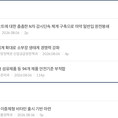
요트에 대한 촘촘한 N차 감시단속 체계 구축으로 마약 밀반입 원천봉쇄
2026.08.06
2p
력체계 확대로 소부장 생태계 경쟁력 강화
급망정책관 산업공급망정책과
2026.08.06
4p
 섬유제품 등 94개 제품 안전기준 부적합
장관리과
2026.08.06
114p
” 이중제형 비타민 출시 기반 마련
약품정책과
2026.08.06
5p