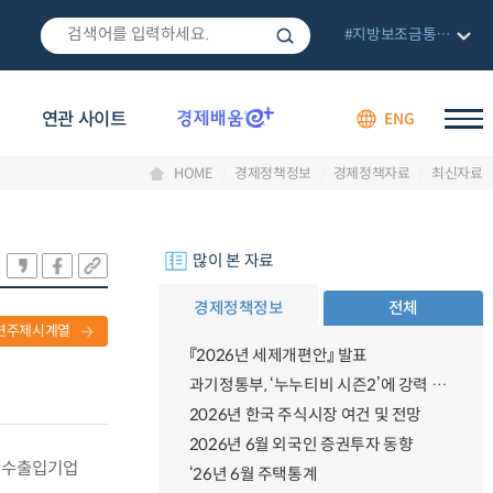
#지방보조금통합관리망
연관 사이트
ENG
HOME
경제정책정보
경제정책자료
최신자료
많이 본 자료
경제정책정보
전체
련주제시계열
『2026년 세제개편안』 발표
과기정통부, ‘누누티비 시즌2’에 강력 대응 의지 밝혀
2026년 한국 주식시장 여건 및 전망
2026년 6월 외국인 증권투자 동향
과 수출입기업
‘26년 6월 주택통계