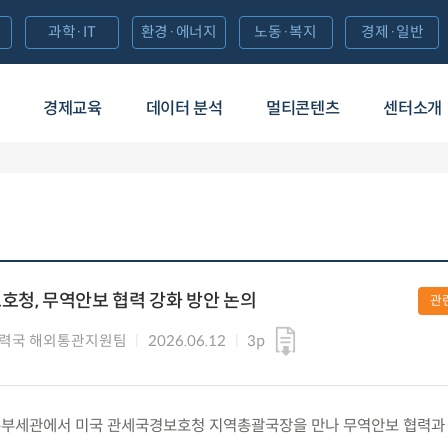
과학·IT
환경·에너지
노동·복지
경제·일반
경제교육
데이터 분석
멀티콘텐츠
센터소개
호청, 무역안보 협력 강화 방안 논의
관
력국 해외통관지원팀
2026.06.12
3p
) 서울본부세관에서 미국 관세국경보호청 지역총괄국장을 만나 무역안보 협력