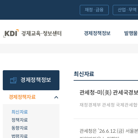
재정·금융
산업·무역
경제정책정보
발행물
최신자료
경제정책정보
관세청-미(美) 관세국경보
경제정책자료
재정경제부 관세청 국제관세협
최신자료
정책자료
동향자료
관세청은 ’26.6.12.(금
법령자료