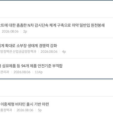
요트에 대한 촘촘한 N차 감시단속 체계 구축으로 마약 밀반입 원천봉쇄
2026.08.06
2p
력체계 확대로 소부장 생태계 경쟁력 강화
급망정책관 산업공급망정책과
2026.08.06
4p
 섬유제품 등 94개 제품 안전기준 부적합
장관리과
2026.08.06
114p
” 이중제형 비타민 출시 기반 마련
약품정책과
2026.08.06
5p