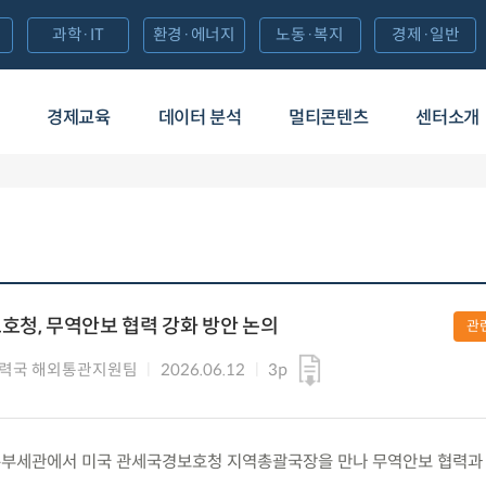
과학·IT
환경·에너지
노동·복지
경제·일반
경제교육
데이터 분석
멀티콘텐츠
센터소개
호청, 무역안보 협력 강화 방안 논의
관
력국 해외통관지원팀
2026.06.12
3p
) 서울본부세관에서 미국 관세국경보호청 지역총괄국장을 만나 무역안보 협력