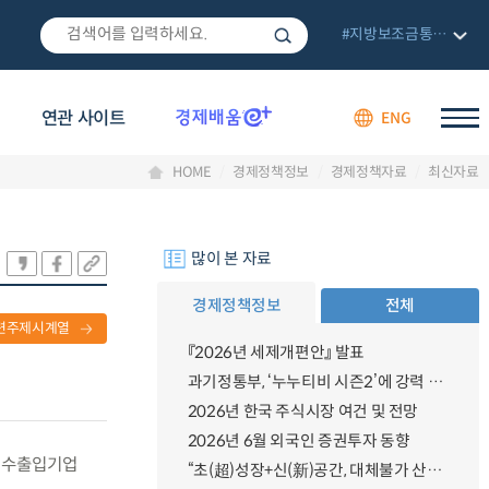
#지방보조금통합관리망
연관 사이트
ENG
HOME
경제정책정보
경제정책자료
최신자료
많이 본 자료
경제정책정보
전체
련주제시계열
『2026년 세제개편안』 발표
과기정통부, ‘누누티비 시즌2’에 강력 대응 의지 밝혀
2026년 한국 주식시장 여건 및 전망
2026년 6월 외국인 증권투자 동향
과 수출입기업
“초(超)성장+신(新)공간, 대체불가 산업강국”