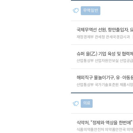
무역일반
국제무역선 선원, 항만출입자, 
재정경제부 관세청 관세국경감시과
슈퍼 을(乙) 기업 육성 및 협
산업통상부 산업자원안보실 산업공
해외직구 물놀이기구, 유·아동용
산업통상부 국가기술표준원 제품시
의료
식약처, “정제와 액상을 한번에
식품의약품안전처 의약품안전국 의