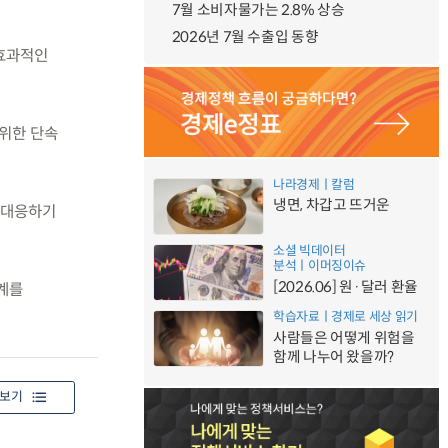
7월 소비자물가는 2.8% 상승
2026년 7월 수출입 동향
 효과적인
 위한 단속
나라경제ㅣ칼럼
냉면, 차갑고 뜨거운
 대응하기
소셜 빅데이터
분석ㅣ이머징이슈
[2026.06] 원·달러 환율
계를
학습자료ㅣ경제로 세상 읽기
사람들은 어떻게 위험을
함께 나누어 왔을까?
보기