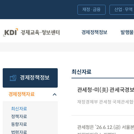
재정·금융
산업·무역
경제정책정보
발행물
최신자료
경제정책정보
관세청-미(美) 관세국경보
경제정책자료
재정경제부 관세청 국제관세협
최신자료
정책자료
동향자료
관세청은 ’26.6.12.(금
법령자료