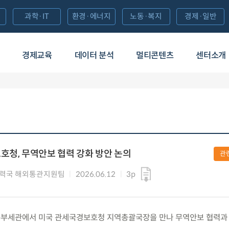
과학·IT
환경·에너지
노동·복지
경제·일반
경제교육
데이터 분석
멀티콘텐츠
센터소개
호청, 무역안보 협력 강화 방안 논의
관
력국 해외통관지원팀
2026.06.12
3p
) 서울본부세관에서 미국 관세국경보호청 지역총괄국장을 만나 무역안보 협력