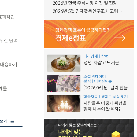
2026년 한국 주식시장 여건 및 전망
2026년 5월 경제활동인구조사 고령층 부가조사 결과
 효과적인
 위한 단속
나라경제ㅣ칼럼
냉면, 차갑고 뜨거운
 대응하기
소셜 빅데이터
분석ㅣ이머징이슈
[2026.06] 원·달러 환율
계를
학습자료ㅣ경제로 세상 읽기
사람들은 어떻게 위험을
함께 나누어 왔을까?
보기