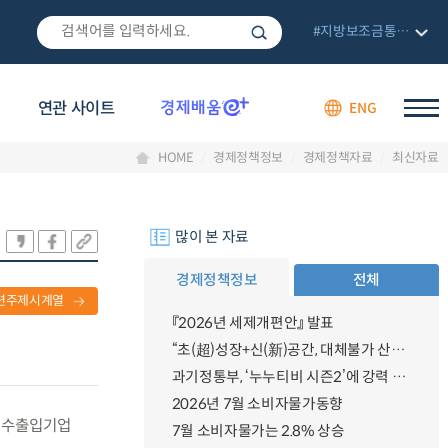
#지방보조금통합관리망
연관 사이트
ENG
HOME
경제정책정보
경제정책자료
최신자료
많이 본 자료
경제정책정보
전체
련주제시계열
『2026년 세제개편안』 발표
“초(超)성장+신(新)공간, 대체불가 산업강국”
과기정통부, ‘누누티비 시즌2’에 강력 대응 의지 밝혀
2026년 7월 소비자물가동향
과 수출입기업
7월 소비자물가는 2.8% 상승