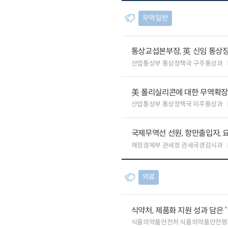
무역일반
통상교섭본부장, 英 신임 통상장
산업통상부 통상정책국 구주통상과
美 폴리실리콘에 대한 무역확장법
산업통상부 통상정책국 미주통상과
국제무역선 선원, 항만출입자, 
재정경제부 관세청 관세국경감시과
의료
식약처, 제품화 지원 성과 담은 
식품의약품안전처 식품의약품안전평