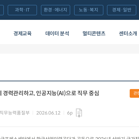
과학·IT
환경·에너지
노동·복지
경제·일반
경제교육
데이터 분석
멀티콘텐츠
센터소개
 경력관리하고, 인공지능(AI)으로 직무 중심
관
 직무능력품질부
2026.06.12
6p