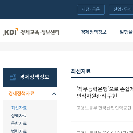
재정·금융
산업·무역
경제정책정보
발행물
최신자료
경제정책정보
’직무능력은행’으로 손쉽게
경제정책자료
인적자원관리 구현
최신자료
고용노동부 한국산업인력공단
정책자료
동향자료
법령자료