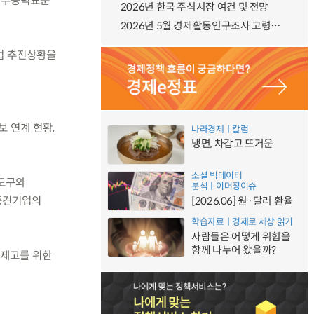
가직무능력표준
2026년 한국 주식시장 여건 및 전망
2026년 5월 경제활동인구조사 고령층 부가조사 결과
사업 추진상황을
보 연계 현황,
나라경제ㅣ칼럼
냉면, 차갑고 뜨거운
소셜 빅데이터
 도구와
분석ㅣ이머징이슈
·중견기업의
[2026.06] 원·달러 환율
학습자료ㅣ경제로 세상 읽기
사람들은 어떻게 위험을
함께 나누어 왔을까?
 제고를 위한