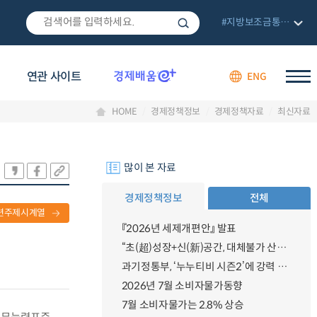
#지방보조금통합관리망
연관 사이트
ENG
HOME
경제정책정보
경제정책자료
최신자료
많이 본 자료
경제정책정보
전체
련주제시계열
『2026년 세제개편안』 발표
“초(超)성장+신(新)공간, 대체불가 산업강국”
과기정통부, ‘누누티비 시즌2’에 강력 대응 의지 밝혀
2026년 7월 소비자물가동향
7월 소비자물가는 2.8% 상승