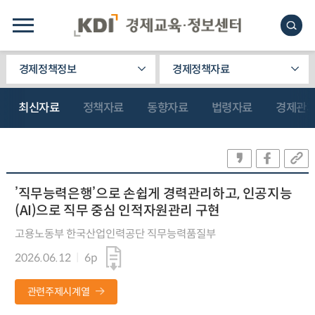
경제정책정보
경제정책자료
최신자료
정책자료
동향자료
법령자료
경제관
’직무능력은행’으로 손쉽게 경력관리하고, 인공지능
(AI)으로 직무 중심 인적자원관리 구현
고용노동부 한국산업인력공단 직무능력품질부
2026.06.12
6p
관련주제시계열