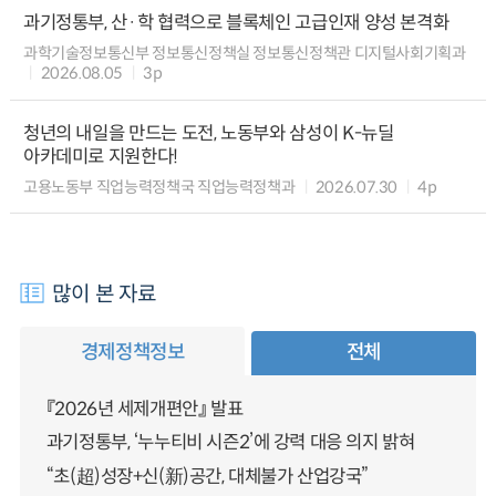
과기정통부, 산·학 협력으로 블록체인 고급인재 양성 본격화
과학기술정보통신부 정보통신정책실 정보통신정책관 디지털사회기획과
2026.08.05
3p
청년의 내일을 만드는 도전, 노동부와 삼성이 K-뉴딜
아카데미로 지원한다!
고용노동부 직업능력정책국 직업능력정책과
2026.07.30
4p
많이 본 자료
경제정책정보
전체
『2026년 세제개편안』 발표
과기정통부, ‘누누티비 시즌2’에 강력 대응 의지 밝혀
“초(超)성장+신(新)공간, 대체불가 산업강국”