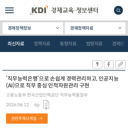
경제정책정보
경제정책자료
최신자료
정책자료
동향자료
법령자료
경제관
’직무능력은행’으로 손쉽게 경력관리하고, 인공지능
(AI)으로 직무 중심 인적자원관리 구현
고용노동부 한국산업인력공단 직무능력품질부
2026.06.12
6p
관련주제시계열