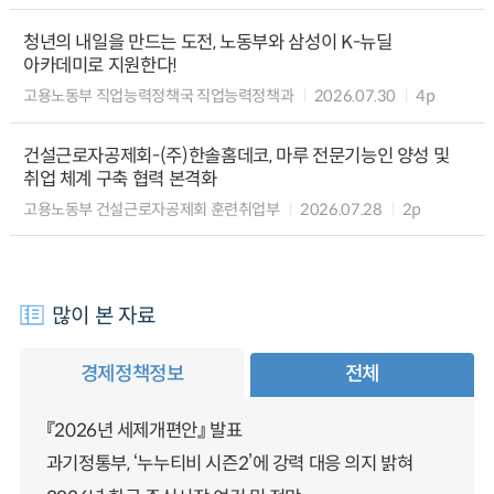
청년의 내일을 만드는 도전, 노동부와 삼성이 K-뉴딜
아카데미로 지원한다!
고용노동부 직업능력정책국 직업능력정책과
2026.07.30
4p
건설근로자공제회-(주)한솔홈데코, 마루 전문기능인 양성 및
취업 체계 구축 협력 본격화
고용노동부 건설근로자공제회 훈련취업부
2026.07.28
2p
많이 본 자료
경제정책정보
전체
『2026년 세제개편안』 발표
과기정통부, ‘누누티비 시즌2’에 강력 대응 의지 밝혀