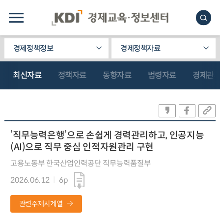
경제정책정보
경제정책자료
최신자료
정책자료
동향자료
법령자료
경제관
’직무능력은행’으로 손쉽게 경력관리하고, 인공지능
(AI)으로 직무 중심 인적자원관리 구현
고용노동부 한국산업인력공단 직무능력품질부
2026.06.12
6p
관련주제시계열