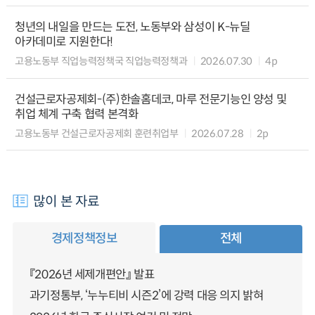
청년의 내일을 만드는 도전, 노동부와 삼성이 K-뉴딜
아카데미로 지원한다!
고용노동부 직업능력정책국 직업능력정책과
2026.07.30
4p
건설근로자공제회-(주)한솔홈데코, 마루 전문기능인 양성 및
취업 체계 구축 협력 본격화
고용노동부 건설근로자공제회 훈련취업부
2026.07.28
2p
많이 본 자료
경제정책정보
전체
『2026년 세제개편안』 발표
과기정통부, ‘누누티비 시즌2’에 강력 대응 의지 밝혀