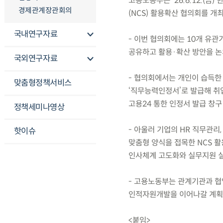
고용노동부는 ’26.6.12.
경제관계장관회의
(NCS) 활용확산 협의회를 개
국내연구자료
- 이번 협의회에는 10개 유관
공유하고 활용·확산 방안을 논
국외연구자료
- 협의회에서는 개인이 습득한 
맞춤형정책서비스
‘직무능력인정서’로 발급해 취업
고용24 통한 인정서 발급 창구
정책세미나영상
- 아울러 기업의 HR 직무관리,
핫이슈
맞춤형 양식을 접목한 NCS 활용
인사체계 고도화와 실무지원 
- 고용노동부는 관계기관과 협
인적자원개발을 이어나갈 계획
<붙임>