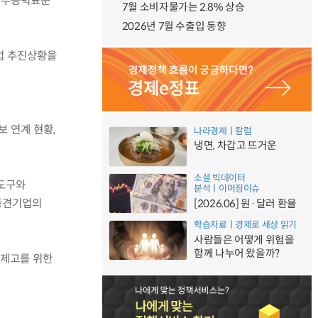
가직무능력표준
7월 소비자물가는 2.8% 상승
2026년 7월 수출입 동향
사업 추진상황을
보 연계 현황,
나라경제ㅣ칼럼
냉면, 차갑고 뜨거운
소셜 빅데이터
 도구와
분석ㅣ이머징이슈
·중견기업의
[2026.06] 원·달러 환율
학습자료ㅣ경제로 세상 읽기
사람들은 어떻게 위험을
함께 나누어 왔을까?
 제고를 위한