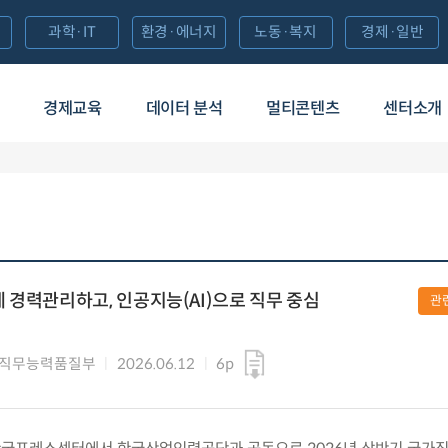
과학·IT
환경·에너지
노동·복지
경제·일반
경제교육
데이터 분석
멀티콘텐츠
센터소개
 경력관리하고, 인공지능(AI)으로 직무 중심
관
 직무능력품질부
2026.06.12
6p