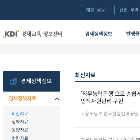
재정·금융
산업·무역
경제정책정보
발행물
최신자료
경제정책정보
’직무능력은행’으로 손쉽게
경제정책자료
인적자원관리 구현
최신자료
고용노동부 한국산업인력공단
정책자료
동향자료
법령자료