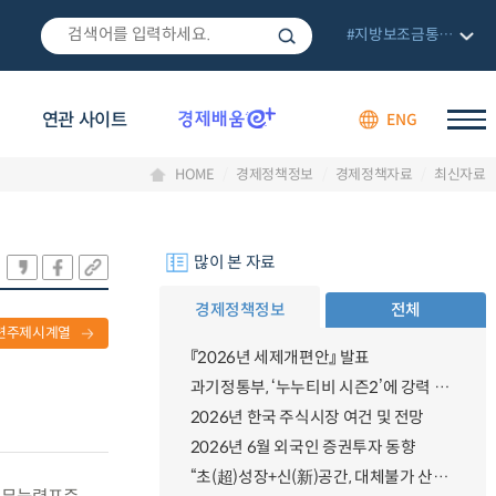
#지방보조금통합관리망
연관 사이트
ENG
HOME
경제정책정보
경제정책자료
최신자료
많이 본 자료
경제정책정보
전체
련주제시계열
『2026년 세제개편안』 발표
과기정통부, ‘누누티비 시즌2’에 강력 대응 의지 밝혀
2026년 한국 주식시장 여건 및 전망
2026년 6월 외국인 증권투자 동향
“초(超)성장+신(新)공간, 대체불가 산업강국”