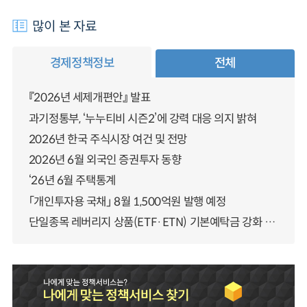
많이 본 자료
경제정책정보
전체
『2026년 세제개편안』 발표
과기정통부, ‘누누티비 시즌2’에 강력 대응 의지 밝혀
2026년 한국 주식시장 여건 및 전망
2026년 6월 외국인 증권투자 동향
‘26년 6월 주택통계
「개인투자용 국채」 8월 1,500억원 발행 예정
단일종목 레버리지 상품(ETF·ETN) 기본예탁금 강화 조기시행 방안 안내