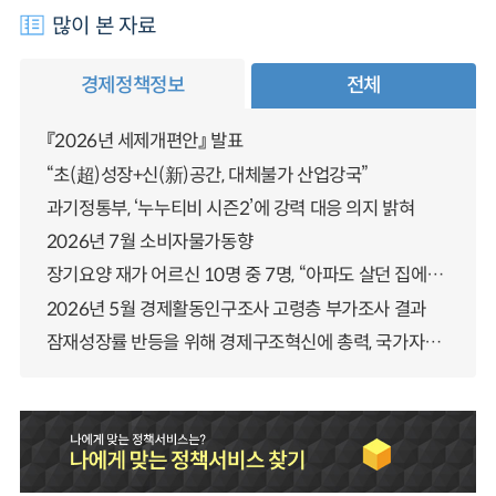
많이 본 자료
경제정책정보
전체
『2026년 세제개편안』 발표
“초(超)성장+신(新)공간, 대체불가 산업강국”
과기정통부, ‘누누티비 시즌2’에 강력 대응 의지 밝혀
2026년 7월 소비자물가동향
장기요양 재가 어르신 10명 중 7명, “아파도 살던 집에서 살겠다” 「2025년 장기요양실태조사」 결과 발표
2026년 5월 경제활동인구조사 고령층 부가조사 결과
잠재성장률 반등을 위해 경제구조혁신에 총력, 국가자산 관리체계 대전환