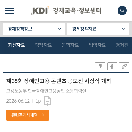
경제정책정보
경제정책자료
최신자료
정책자료
동향자료
법령자료
경제관
제35회 장애인고용 콘텐츠 공모전 시상식 개최
고용노동부 한국장애인고용공단 소통협력실
2026.06.12
1p
관련주제시계열