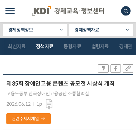
경제정책정보
경제정책자료
최신자료
정책자료
동향자료
법령자료
경제관
제35회 장애인고용 콘텐츠 공모전 시상식 개최
고용노동부 한국장애인고용공단 소통협력실
2026.06.12
1p
관련주제시계열