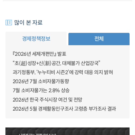
많이 본 자료
경제정책정보
전체
『2026년 세제개편안』 발표
“초(超)성장+신(新)공간, 대체불가 산업강국”
과기정통부, ‘누누티비 시즌2’에 강력 대응 의지 밝혀
2026년 7월 소비자물가동향
7월 소비자물가는 2.8% 상승
2026년 한국 주식시장 여건 및 전망
2026년 5월 경제활동인구조사 고령층 부가조사 결과