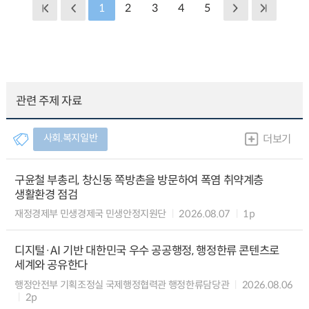
1
2
3
4
5
관련 주제 자료
사회.복지일반
더보기
구윤철 부총리, 창신동 쪽방촌을 방문하여 폭염 취약계층
생활환경 점검
재정경제부 민생경제국 민생안정지원단
2026.08.07
1p
디지털·AI 기반 대한민국 우수 공공행정, 행정한류 콘텐츠로
세계와 공유한다
행정안전부 기획조정실 국제행정협력관 행정한류담당관
2026.08.06
2p