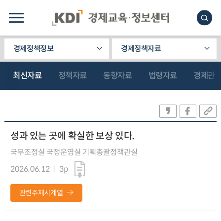
경제정책정보
경제정책자료
최신자료
정책자료
동향자료
법령자료
경제관
성과 있는 곳에 확실한 보상 있다.
국무조정실 국정운영실 기획총괄정책관실
2026.06.12
3p
관련주제시계열