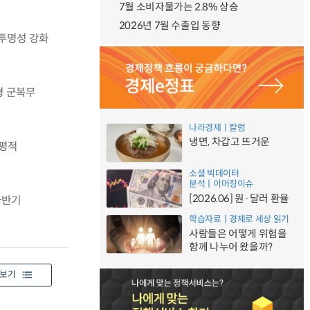
7월 소비자물가는 2.8% 상승
2026년 7월 수출입 동향
 투명성 강화
형 군복무
나라경제ㅣ칼럼
냉면, 차갑고 뜨거운
수평적
소셜 빅데이터
분석ㅣ이머징이슈
[2026.06] 원·달러 환율
하반기
학습자료ㅣ경제로 세상 읽기
사람들은 어떻게 위험을
함께 나누어 왔을까?
보기