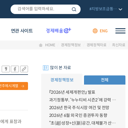
#지방보조금통합관리망
연관 사이트
ENG
HOME
경제정책정보
경제정책자료
최신자료
많이 본 자료
경제정책정보
전체
련주제시계열
『2026년 세제개편안』 발표
과기정통부, ‘누누티비 시즌2’에 강력 대응 의지 밝혀
2026년 한국 주식시장 여건 및 전망
2026년 6월 외국인 증권투자 동향
들에게 표창과
“초(超)성장+신(新)공간, 대체불가 산업강국”