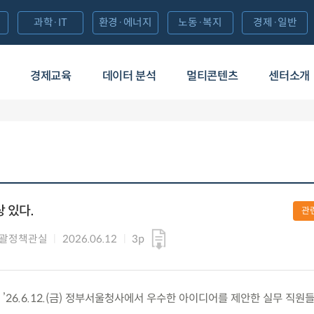
과학·IT
환경·에너지
노동·복지
경제·일반
경제교육
데이터 분석
멀티콘텐츠
센터소개
 있다.
관
총괄정책관실
2026.06.12
3p
26.6.12.(금) 정부서울청사에서 우수한 아이디어를 제안한 실무 직원