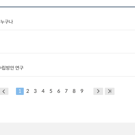
 누구나
수립방안 연구
1
2
3
4
5
6
7
8
9