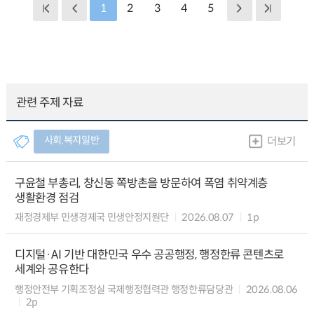
1
2
3
4
5
관련 주제 자료
사회.복지일반
더보기
구윤철 부총리, 창신동 쪽방촌을 방문하여 폭염 취약계층
생활환경 점검
재정경제부 민생경제국 민생안정지원단
2026.08.07
1p
디지털·AI 기반 대한민국 우수 공공행정, 행정한류 콘텐츠로
세계와 공유한다
행정안전부 기획조정실 국제행정협력관 행정한류담당관
2026.08.06
2p