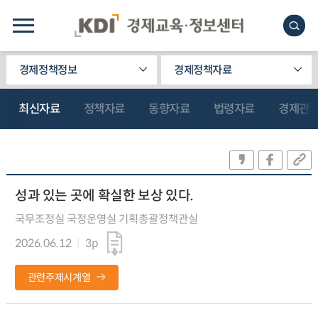
경제정책정보
경제정책자료
최신자료
정책자료
동향자료
법령자료
경제관
성과 있는 곳에 확실한 보상 있다.
국무조정실 국정운영실 기획총괄정책관실
2026.06.12
3p
관련주제시계열