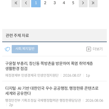
1
2
3
4
5
관련 주제 자료
사회.복지일반
더보기
구윤철 부총리, 창신동 쪽방촌을 방문하여 폭염 취약계층
생활환경 점검
재정경제부 민생경제국 민생안정지원단
2026.08.07
1p
디지털·AI 기반 대한민국 우수 공공행정, 행정한류 콘텐츠로
세계와 공유한다
행정안전부 기획조정실 국제행정협력관 행정한류담당관
2026.08.06
2p