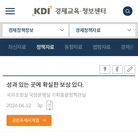
경제정책정보
경제정책자료
최신자료
정책자료
동향자료
법령자료
경제관
성과 있는 곳에 확실한 보상 있다.
국무조정실 국정운영실 기획총괄정책관실
2026.06.12
3p
관련주제시계열