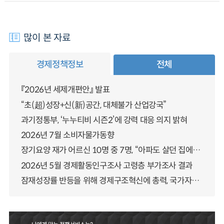
많이 본 자료
경제정책정보
전체
『2026년 세제개편안』 발표
“초(超)성장+신(新)공간, 대체불가 산업강국”
과기정통부, ‘누누티비 시즌2’에 강력 대응 의지 밝혀
2026년 7월 소비자물가동향
장기요양 재가 어르신 10명 중 7명, “아파도 살던 집에서 살겠다” 「2025년 장기요양실태조사」 결과 발표
2026년 5월 경제활동인구조사 고령층 부가조사 결과
잠재성장률 반등을 위해 경제구조혁신에 총력, 국가자산 관리체계 대전환