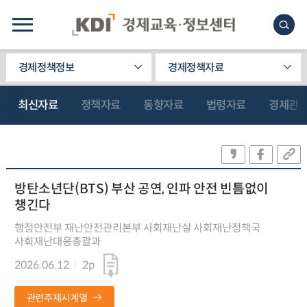
경제정책정보
경제정책자료
최신자료
정책자료
동향자료
법령자료
경제관
방탄소년단(BTS) 부산 공연, 인파 안전 빈틈없이
챙긴다
행정안전부 재난안전관리본부 사회재난실 사회재난정책국
사회재난대응총괄과
2026.06.12
2p
관련주제시계열