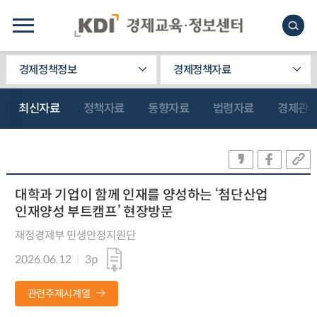
경제정책정보
경제정책자료
최신자료
정책자료
동향자료
법령자료
경제관
대학과 기업이 함께 인재를 양성하는 ‘첨단산업
인재양성 부트캠프’ 현장방문
재정경제부 민생안정지원단
2026.06.12
3p
관련주제시계열