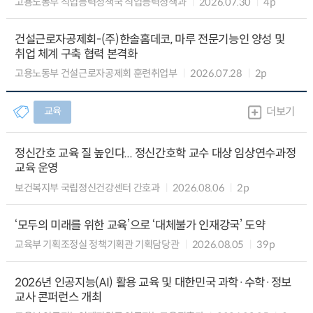
고용노동부 직업능력정책국 직업능력정책과
2026.07.30
4p
건설근로자공제회-(주)한솔홈데코, 마루 전문기능인 양성 및
취업 체계 구축 협력 본격화
고용노동부 건설근로자공제회 훈련취업부
2026.07.28
2p
교육
더보기
정신간호 교육 질 높인다... 정신간호학 교수 대상 임상연수과정
교육 운영
보건복지부 국립정신건강센터 간호과
2026.08.06
2p
‘모두의 미래를 위한 교육’으로 ‘대체불가 인재강국’ 도약
교육부 기획조정실 정책기획관 기획담당관
2026.08.05
39p
2026년 인공지능(AI) 활용 교육 및 대한민국 과학·수학·정보
교사 콘퍼런스 개최