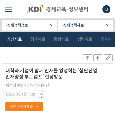
경제정책정보
경제정책자료
최신자료
정책자료
동향자료
법령자료
경제관
대학과 기업이 함께 인재를 양성하는 ‘첨단산업
인재양성 부트캠프’ 현장방문
재정경제부 민생안정지원단
2026.06.12
3p
관련주제시계열