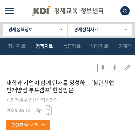
경제정책정보
경제정책자료
최신자료
정책자료
동향자료
법령자료
경제관
대학과 기업이 함께 인재를 양성하는 ‘첨단산업
인재양성 부트캠프’ 현장방문
재정경제부 민생안정지원단
2026.06.12
3p
관련주제시계열