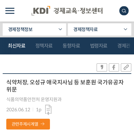
경제정책정보
경제정책자료
최신자료
정책자료
동향자료
법령자료
경제관
식약처장, 오성규 애국지사님 등 보훈원 국가유공자
위문
식품의약품안전처 운영지원과
2026.06.12
1p
관련주제시계열