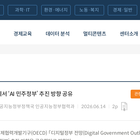
과학·IT
환경·에너지
노동·복지
경제·일반
경제교육
데이터 분석
멀티콘텐츠
센터소개
서 ‘AI 민주정부’ 추진 방향 공유
관
인공지능정부정책국 인공지능정부협력과
2026.06.14
2p
경제협력개발기구(OECD) 「디지털정부 전망(Digital Government Out