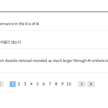
ernance in the Era of AI
줄어들지 않는다
arbon dioxide removal revealed as much larger through AI-enhance
1
2
3
4
5
6
7
8
9
10