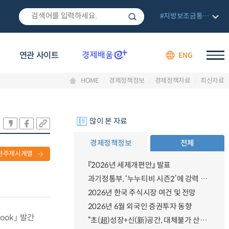
#지방보조금통합관리망
연관 사이트
ENG
HOME
경제정책정보
경제정책자료
최신자료
많이 본 자료
경제정책정보
전체
련주제시계열
『2026년 세제개편안』 발표
과기정통부, ‘누누티비 시즌2’에 강력 대응 의지 밝혀
2026년 한국 주식시장 여건 및 전망
2026년 6월 외국인 증권투자 동향
look」 발간
“초(超)성장+신(新)공간, 대체불가 산업강국”