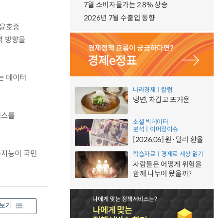
7월 소비자물가는 2.8% 상승
2026년 7월 수출입 동향
 윤호중
력 방향을
는 데이터
나라경제ㅣ칼럼
냉면, 차갑고 뜨거운
비스를
소셜 빅데이터
분석ㅣ이머징이슈
[2026.06] 원·달러 환율
공지능이 국민
학습자료ㅣ경제로 세상 읽기
사람들은 어떻게 위험을
함께 나누어 왔을까?
보기