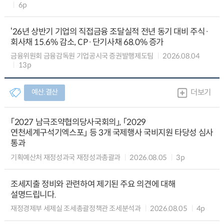
6p
‘26년 상반기 기업의 직접금융 조달실적 전년 동기 대비 주식·
회사채 15.6% 감소, CP·단기사채 68.0% 증가
금융위원회 금융감독원 기업공시국 증권발행제도팀
2026.08.04
13p
예산.결산
더보기
「2027 남극조약협의당사국회의」, 「2029
연천세계구석기엑스포」 등 3개 국제행사 국비지원 타당성 심사
통과
기획예산처 재정성과국 재정성과총괄과
2026.08.05
3p
조세지출 정비와 관련하여 제기된 주요 의견에 대해
설명드립니다.
재정경제부 세제실 조세총괄정책관 조세분석과
2026.08.05
4p