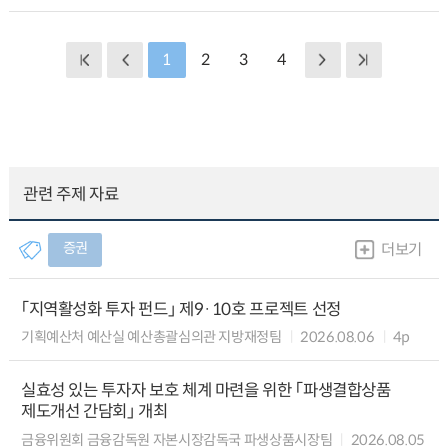
1
2
3
4
관련 주제 자료
증권
더보기
「지역활성화 투자 펀드」 제9·10호 프로젝트 선정
기획예산처 예산실 예산총괄심의관 지방재정팀
2026.08.06
4p
실효성 있는 투자자 보호 체계 마련을 위한 「파생결합상품
제도개선 간담회」 개최
금융위원회 금융감독원 자본시장감독국 파생상품시장팀
2026.08.05