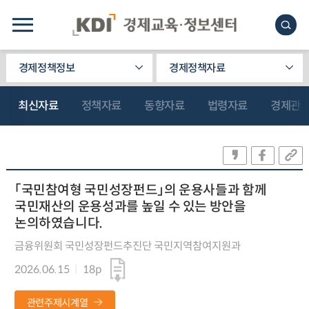
경제정책정보
경제정책자료
최신자료
정책자료
동향자료
법령자료
경제관
「국민참여형 국민성장펀드」의 운용사들과 함께
국민재산의 운용성과를 높일 수 있는 방안을
논의하였습니다.
금융위원회 국민성장펀드추진단 국민지역참여지원과
2026.06.15
18p
관련주제시계열