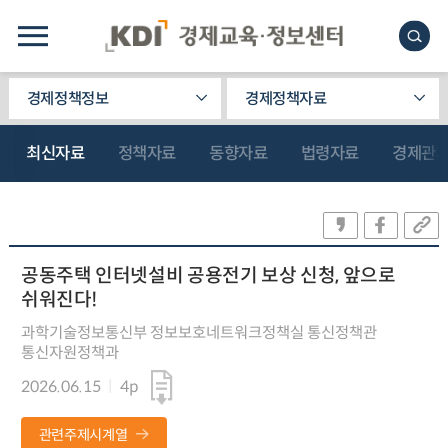
경제정책정보
경제정책자료
최신자료
정책자료
동향자료
법령자료
경제관
공동주택 인터넷설비 공용전기 보상 신청, 앞으로
쉬워진다!
과학기술정보통신부 정보보호네트워크정책실 통신정책관
통신자원정책과
2026.06.15
4p
관련주제시계열