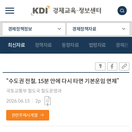
경제정책정보
경제정책자료
최신자료
정책자료
동향자료
법령자료
경제관
“수도권 전철, 15분 안에 다시 타면 기본운임 면제”
국토교통부 철도국 철도운영과
2026.06.15
2p
관련주제시계열