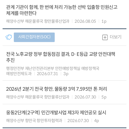
관계 기관이 함께, 한 번에 처리 가능한 선박 입출항 민원신고
체계를 마련한다
해양수산부 해운물류국 항만물류산업과
2026.08.05
1p
사회간접자본(SOC)
더보기
전국 노후교량 정부 합동점검 결과, D·E등급 교량 안전대책
추진
행정안전부 재난안전관리본부 안전예방정책실 예방정책국
예방안전제도과
2026.07.31
3p
2026년 2분기 전국 항만, 물동량 3억 7,595만 톤 처리
해양수산부 해운물류국 항만물류산업과
2026.07.30
5p
웅동2단계(2구역) 민간개발사업 제3자 제안공모 실시
해양수산부 항만국 항만투자협력과
2026.07.30
4p