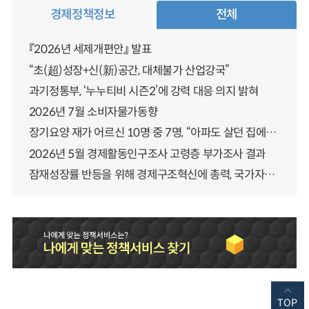
경제정책정보
전체
『2026년 세제개편안』 발표
“초(超)성장+신(新)공간, 대체불가 산업강국”
과기정통부, ‘누누티비 시즌2’에 강력 대응 의지 밝혀
2026년 7월 소비자물가동향
장기요양 재가 어르신 10명 중 7명, “아파도 살던 집에서 살겠다” 「2025년 장기요양실태조사」 결과 발표
2026년 5월 경제활동인구조사 고령층 부가조사 결과
잠재성장률 반등을 위해 경제구조혁신에 총력, 국가자산 관리체계 대전환
TOP