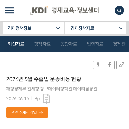
경제정책정보
경제정책자료
최신자료
정책자료
동향자료
법령자료
경제관
2026년 5월 수출입 운송비용 현황
재정경제부 관세청 정보데이터정책관 데이터담당관
2026.06.15
8p
관련주제시계열