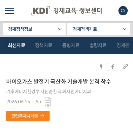
경제정책정보
경제정책자료
최신자료
정책자료
동향자료
법령자료
경제관
바이오가스 발전기 국산화 기술개발 본격 착수
기후에너지환경부 자원순환국 폐자원에너지과
2026.06.15
5p
관련주제시계열