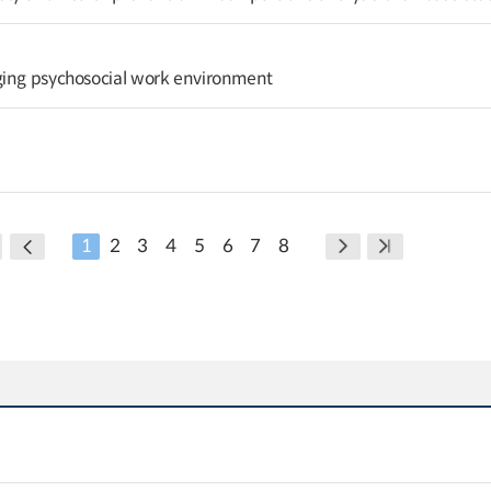
ging psychosocial work environment
1
2
3
4
5
6
7
8