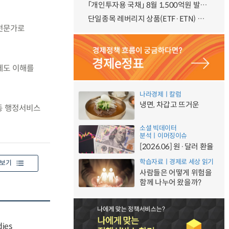
「개인투자용 국채」 8월 1,500억원 발행 예정
단일종목 레버리지 상품(ETF·ETN) 기본예탁금 강화 조기시행 방안 안내
 전문가로
제도 이해를
나라경제ㅣ칼럼
냉면, 차갑고 뜨거운
노동 행정서비스
소셜 빅데이터
분석ㅣ이머징이슈
[2026.06] 원·달러 환율
학습자료ㅣ경제로 세상 읽기
보기
사람들은 어떻게 위험을
함께 나누어 왔을까?
dies