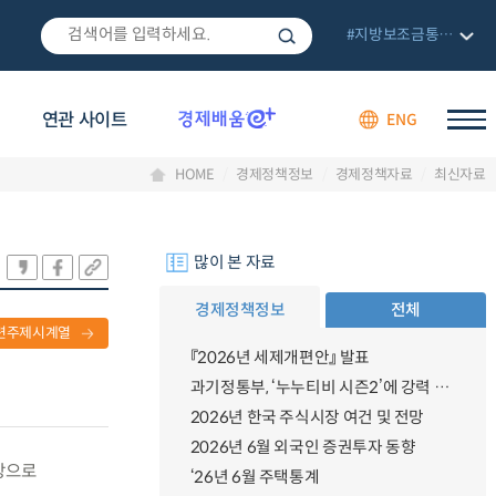
#지방보조금통합관리망
연관 사이트
ENG
HOME
경제정책정보
경제정책자료
최신자료
많이 본 자료
경제정책정보
전체
련주제시계열
『2026년 세제개편안』 발표
과기정통부, ‘누누티비 시즌2’에 강력 대응 의지 밝혀
2026년 한국 주식시장 여건 및 전망
2026년 6월 외국인 증권투자 동향
상으로
‘26년 6월 주택통계