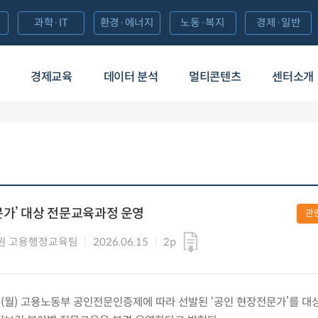
과학·IT
환경·에너지
노동·복지
경제·일반
경제교육
데이터 분석
멀티콘텐츠
센터소개
가’ 대상 전문교육과정 운영
관
원 고용행정교육팀
2026.06.15
2p
5.(월) 고용노동부 공인전문인증제에 따라 선발된 ‘공인 현장전문가’를 대