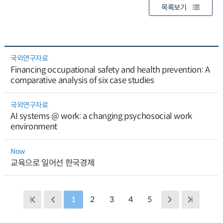
목록보기
국외연구자료
Financing occupational safety and health prevention: A
comparative analysis of six case studies
국외연구자료
AI systems @ work: a changing psychosocial work
environment
Now
교육으로 일어선 한국경제
1
2
3
4
5