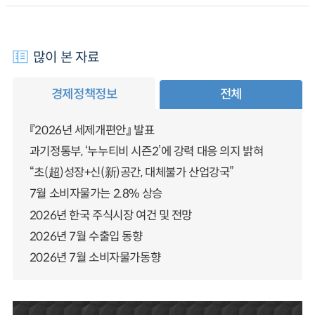
많이 본 자료
경제정책정보
전체
『2026년 세제개편안』 발표
과기정통부, ‘누누티비 시즌2’에 강력 대응 의지 밝혀
“초(超)성장+신(新)공간, 대체불가 산업강국”
7월 소비자물가는 2.8% 상승
2026년 한국 주식시장 여건 및 전망
2026년 7월 수출입 동향
2026년 7월 소비자물가동향