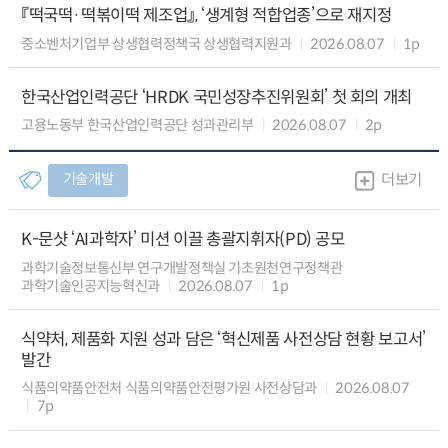
『떡국떡·떡볶이떡 제조업』, ‘생계형 적합업종’으로 재지정
중소벤처기업부 상생협력정책국 상생협력지원과
2026.08.07
1p
한국산업인력공단 ‘HRDK 국민성장추진위원회’ 첫 회의 개최
고용노동부 한국산업인력공단 성과관리부
2026.08.07
2p
기술개발
더보기
K-문샷 ‘AI과학자’ 미션 이끌 총괄지휘자(PD) 공모
과학기술정보통신부 연구개발정책실 기초원천연구정책관
과학기술인공지능혁신과
2026.08.07
1p
식약처, 제품화 지원 성과 담은 ‘혁신제품 사전상담 현황 보고서’
발간
식품의약품안전처 식품의약품안전평가원 사전상담과
2026.08.07
7p