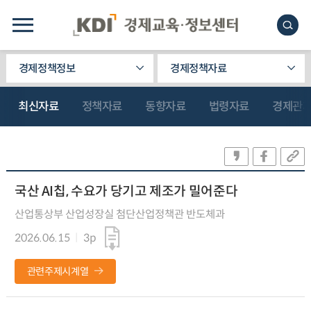
경제정책정보
경제정책자료
최신자료
정책자료
동향자료
법령자료
경제관
국산 AI칩, 수요가 당기고 제조가 밀어준다
산업통상부 산업성장실 첨단산업정책관 반도체과
2026.06.15
3p
관련주제시계열