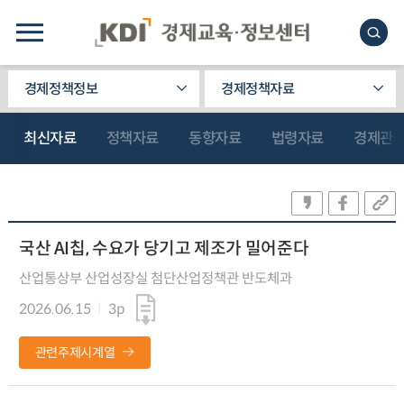
경제정책정보
경제정책자료
최신자료
정책자료
동향자료
법령자료
경제관
국산 AI칩, 수요가 당기고 제조가 밀어준다
산업통상부 산업성장실 첨단산업정책관 반도체과
2026.06.15
3p
관련주제시계열