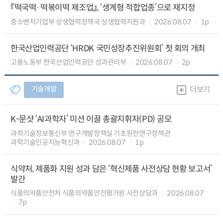
『떡국떡·떡볶이떡 제조업』, ‘생계형 적합업종’으로 재지정
중소벤처기업부 상생협력정책국 상생협력지원과
2026.08.07
1p
한국산업인력공단 ‘HRDK 국민성장추진위원회’ 첫 회의 개최
고용노동부 한국산업인력공단 성과관리부
2026.08.07
2p
기술개발
더보기
K-문샷 ‘AI과학자’ 미션 이끌 총괄지휘자(PD) 공모
과학기술정보통신부 연구개발정책실 기초원천연구정책관
과학기술인공지능혁신과
2026.08.07
1p
식약처, 제품화 지원 성과 담은 ‘혁신제품 사전상담 현황 보고서’
발간
식품의약품안전처 식품의약품안전평가원 사전상담과
2026.08.07
7p