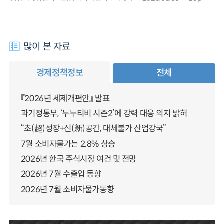
많이 본 자료
경제정책정보
전체
『2026년 세제개편안』 발표
과기정통부, ‘누누티비 시즌2’에 강력 대응 의지 밝혀
“초(超)성장+신(新)공간, 대체불가 산업강국”
7월 소비자물가는 2.8% 상승
2026년 한국 주식시장 여건 및 전망
2026년 7월 수출입 동향
2026년 7월 소비자물가동향