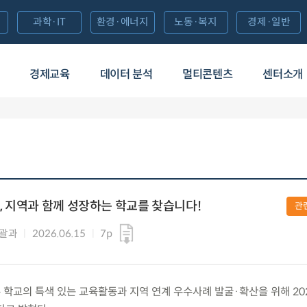
과학·IT
환경·에너지
노동·복지
경제·일반
경제교육
데이터 분석
멀티콘텐츠
센터소개
교, 지역과 함께 성장하는 학교를 찾습니다!
관
총괄과
2026.06.15
7p
농어촌 학교의 특색 있는 교육활동과 지역 연계 우수사례 발굴·확산을 위해 2