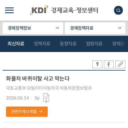
경제정책정보
경제정책자료
최신자료
정책자료
동향자료
법령자료
경제관
화물차 바퀴이탈 사고 막는다
국토교통부 모빌리티자동차국 자동차운영보험과
2026.06.14
3p
관련주제시계열