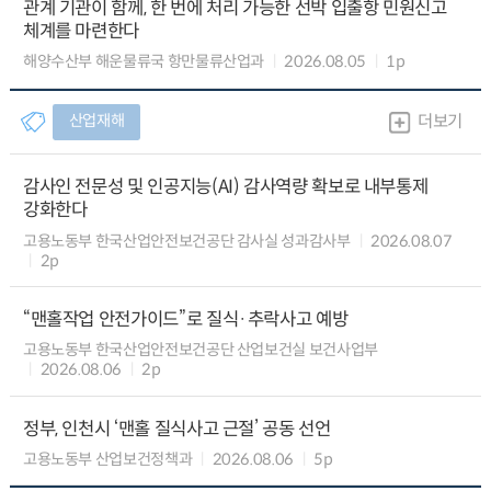
관계 기관이 함께, 한 번에 처리 가능한 선박 입출항 민원신고
체계를 마련한다
해양수산부 해운물류국 항만물류산업과
2026.08.05
1p
산업재해
더보기
감사인 전문성 및 인공지능(AI) 감사역량 확보로 내부통제
강화한다
고용노동부 한국산업안전보건공단 감사실 성과감사부
2026.08.07
2p
“맨홀작업 안전가이드”로 질식·추락사고 예방
고용노동부 한국산업안전보건공단 산업보건실 보건사업부
2026.08.06
2p
정부, 인천시 ‘맨홀 질식사고 근절’ 공동 선언
고용노동부 산업보건정책과
2026.08.06
5p