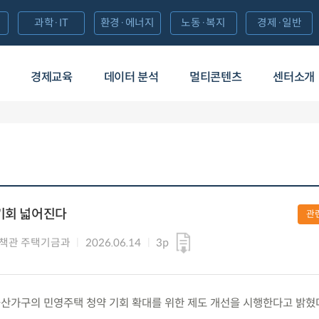
과학·IT
환경·에너지
노동·복지
경제·일반
경제교육
데이터 분석
멀티콘텐츠
센터소개
기회 넓어진다
관
책관 주택기금과
2026.06.14
3p
일) 출산가구의 민영주택 청약 기회 확대를 위한 제도 개선을 시행한다고 밝혔