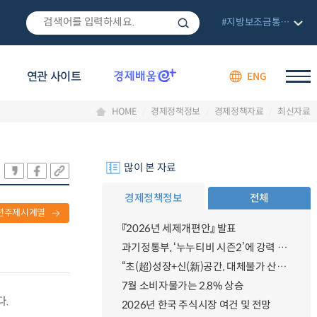
#지방보조금통합관리망
연관 사이트
ENG
HOME
경제정책정보
경제정책자료
최신자료
많이 본 자료
경제정책정보
전체
련주제시계열
『2026년 세제개편안』 발표
과기정통부, ‘누누티비 시즌2’에 강력 대응 의지 밝혀
“초(超)성장+신(新)공간, 대체불가 산업강국”
7월 소비자물가는 2.8% 상승
다.
2026년 한국 주식시장 여건 및 전망