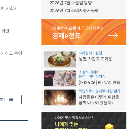
2026년 7월 수출입 동향
마련 기회가
2026년 7월 소비자물가동향
 이번
추가하고 운영
나라경제ㅣ칼럼
냉면, 차갑고 뜨거운
소셜 빅데이터
분석ㅣ이머징이슈
[2026.06] 원·달러 환율
학습자료ㅣ경제로 세상 읽기
사람들은 어떻게 위험을
보기
함께 나누어 왔을까?