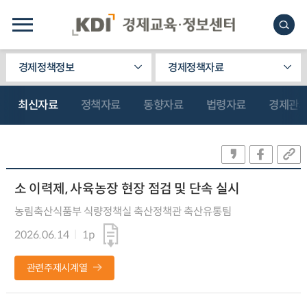
경제정책정보
경제정책자료
최신자료
정책자료
동향자료
법령자료
경제관
소 이력제, 사육농장 현장 점검 및 단속 실시
농림축산식품부 식량정책실 축산정책관 축산유통팀
2026.06.14
1p
관련주제시계열