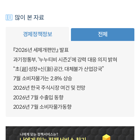
많이 본 자료
경제정책정보
전체
『2026년 세제개편안』 발표
과기정통부, ‘누누티비 시즌2’에 강력 대응 의지 밝혀
“초(超)성장+신(新)공간, 대체불가 산업강국”
7월 소비자물가는 2.8% 상승
2026년 한국 주식시장 여건 및 전망
2026년 7월 수출입 동향
2026년 7월 소비자물가동향