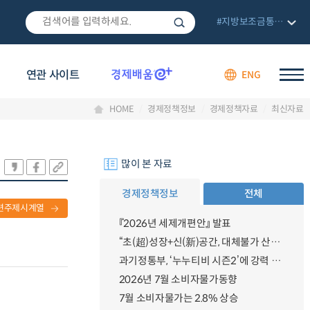
#지방보조금통합관리망
연관 사이트
ENG
HOME
경제정책정보
경제정책자료
최신자료
많이 본 자료
경제정책정보
전체
련주제시계열
『2026년 세제개편안』 발표
“초(超)성장+신(新)공간, 대체불가 산업강국”
과기정통부, ‘누누티비 시즌2’에 강력 대응 의지 밝혀
2026년 7월 소비자물가동향
7월 소비자물가는 2.8% 상승