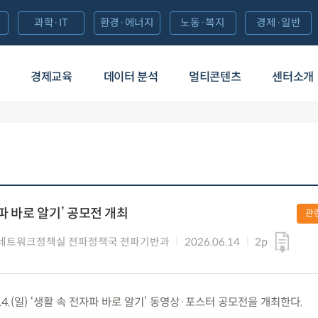
과학·IT
환경·에너지
노동·복지
경제·일반
경제교육
데이터 분석
멀티콘텐츠
센터소개
파 바로 알기’ 공모전 개최
관
네트워크정책실 전파정책국 전파기반과
2026.06.14
2p
4.(일) ‘생활 속 전자파 바로 알기’ 동영상·포스터 공모전을 개최한다.