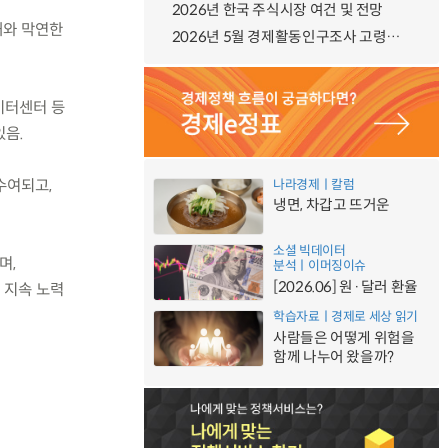
2026년 한국 주식시장 여건 및 전망
해와 막연한
2026년 5월 경제활동인구조사 고령층 부가조사 결과
데이터센터 등
있음.
 수여되고,
나라경제ㅣ칼럼
냉면, 차갑고 뜨거운
소셜 빅데이터
며,
분석ㅣ이머징이슈
[2026.06] 원·달러 환율
 지속 노력
학습자료ㅣ경제로 세상 읽기
사람들은 어떻게 위험을
함께 나누어 왔을까?