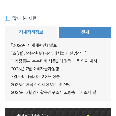
많이 본 자료
경제정책정보
전체
『2026년 세제개편안』 발표
“초(超)성장+신(新)공간, 대체불가 산업강국”
과기정통부, ‘누누티비 시즌2’에 강력 대응 의지 밝혀
2026년 7월 소비자물가동향
7월 소비자물가는 2.8% 상승
2026년 한국 주식시장 여건 및 전망
2026년 5월 경제활동인구조사 고령층 부가조사 결과