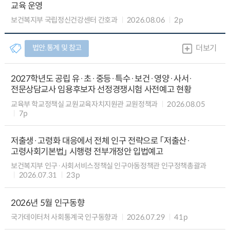
교육 운영
보건복지부 국립정신건강센터 간호과
2026.08.06
2p
법안.통계 및 참고
더보기
2027학년도 공립 유·초·중등·특수·보건·영양·사서·
전문상담교사 임용후보자 선정경쟁시험 사전예고 현황
교육부 학교정책실 교원교육자치지원관 교원정책과
2026.08.05
7p
저출생·고령화 대응에서 전체 인구 전략으로 「저출산·
고령사회기본법」 시행령 전부개정안 입법예고
보건복지부 인구·사회서비스정책실 인구아동정책관 인구정책총괄과
2026.07.31
23p
2026년 5월 인구동향
국가데이터처 사회통계국 인구동향과
2026.07.29
41p