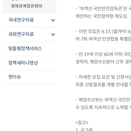
경제관계장관회의
- ‘여객선 국민안전감독관’은
제안하는 국민참여형 제도임.
국내연구자료
- 이번 모집은 6.15.(월)부
국외연구자료
약 7회 여객선 민관합동 특별
맞춤형정책서비스
- 만 19세 이상 60세 이하
경력자, 해양수산분야 근무 경
정책세미나영상
핫이슈
- 자세한 모집 요강 및 신청서
최종 선발결과를 개별 안내할 
- 해양수산부는 여객선 국민안
수 있도록 지속적으로 노력할 
<참고>
1. 공고문