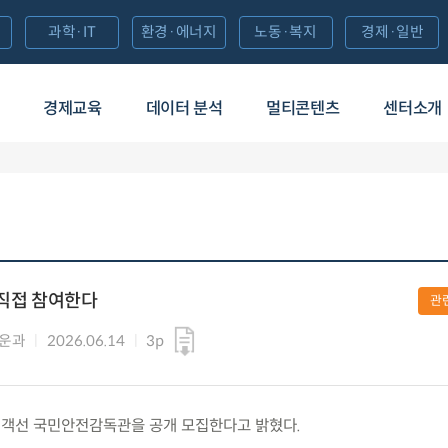
과학·IT
환경·에너지
노동·복지
경제·일반
경제교육
데이터 분석
멀티콘텐츠
센터소개
 직접 참여한다
관
해운과
2026.06.14
3p
일) 여객선 국민안전감독관을 공개 모집한다고 밝혔다.