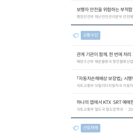
보행자 안전을 위협하는 부적합
행정안전부 재난안전관리본부 안전
교통수단
관계 기관이 함께, 한 번에 처
해양수산부 해운물류국 항만물류산
「자동차손해배상 보장법」 시행
국토교통부 모빌리티자동차국 자동
하나의 앱에서 KTX·SRT 예매한다
국토교통부 철도국 철도정책과
20
산업재해