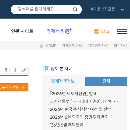
#지방보조금통합관리망
연관 사이트
ENG
HOME
경제정책정보
경제정책자료
최신자료
많이 본 자료
경제정책정보
전체
련주제시계열
『2026년 세제개편안』 발표
과기정통부, ‘누누티비 시즌2’에 강력 대응 의지 밝혀
2026년 한국 주식시장 여건 및 전망
2026년 6월 외국인 증권투자 동향
‘26년 6월 주택통계