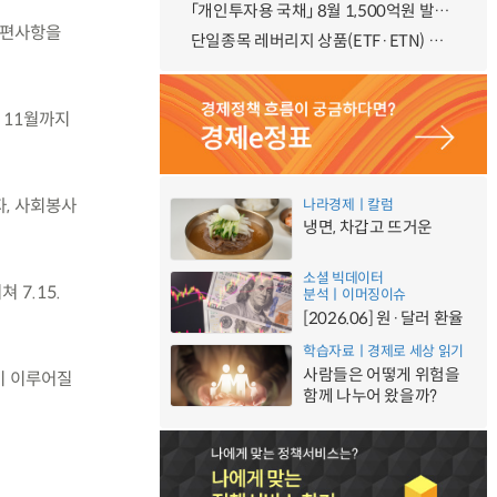
「개인투자용 국채」 8월 1,500억원 발행 예정
불편사항을
단일종목 레버리지 상품(ETF·ETN) 기본예탁금 강화 조기시행 방안 안내
년 11월까지
자, 사회봉사
나라경제ㅣ칼럼
냉면, 차갑고 뜨거운
소셜 빅데이터
 7.15.
분석ㅣ이머징이슈
[2026.06] 원·달러 환율
학습자료ㅣ경제로 세상 읽기
사람들은 어떻게 위험을
이 이루어질
함께 나누어 왔을까?