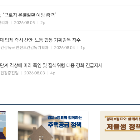
, “근로자 온열질환 예방 총력”
관리과
2026.08.05
2p
자재 업체 즉시 산안-노동 합동 기획감독 착수
보건감독국 안전보건감독기획과
2026.08.04
1p
2단계 격상에 따라 폭염 및 질식위험 대응 강화 긴급지시
업건강증진팀
2026.08.03
4p