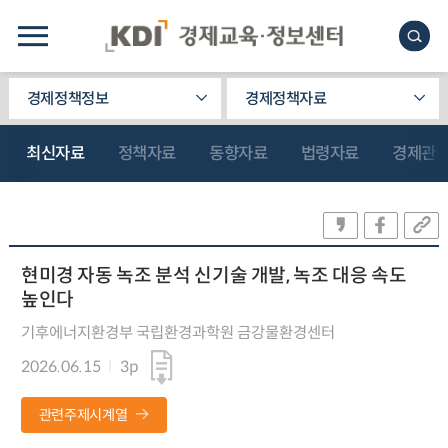
경제정책정보
경제정책자료
최신자료
정책자료
동향자료
법령자료
경제관
현미경 자동 녹조 분석 신기술 개발, 녹조 대응 속도
높인다
기후에너지환경부 국립환경과학원 금강물환경센터
2026.06.15
3p
관련주제시계열