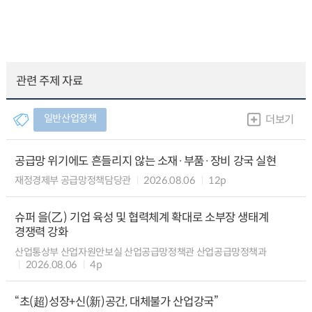
관련 주제 자료
일반산업정책
더보기
공급망 위기에도 흔들리지 않는 소재·부품·장비 강국 실현
재정경제부 공급망정책담당관
2026.08.06
12p
슈퍼 을(乙) 기업 육성 및 협력체계 확대로 소부장 생태계
경쟁력 강화
산업통상부 산업자원안보실 산업공급망정책관 산업공급망정책과
2026.08.06
4p
“초(超)성장+신(新)공간, 대체불가 산업강국”