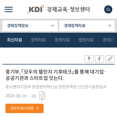
경제정책정보
경제정책자료
최신자료
정책자료
동향자료
법령자료
경제관
중기부, 「모두의 챌린지 기후테크」를 통해 대기업·
공공기관과 스타트업 잇는다.
중소벤처기업부 창업벤처혁신실 창업정책관 신산업기술창업과
2026.06.16
2p
관련주제시계열