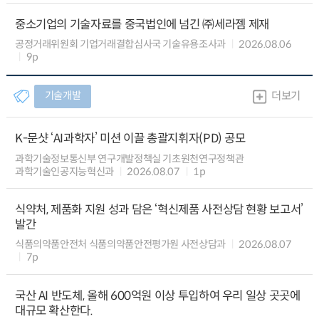
중소기업의 기술자료를 중국법인에 넘긴 ㈜세라젬 제재
공정거래위원회 기업거래결합심사국 기술유용조사과
2026.08.06
9p
기술개발
더보기
K-문샷 ‘AI과학자’ 미션 이끌 총괄지휘자(PD) 공모
과학기술정보통신부 연구개발정책실 기초원천연구정책관
과학기술인공지능혁신과
2026.08.07
1p
식약처, 제품화 지원 성과 담은 ‘혁신제품 사전상담 현황 보고서’
발간
식품의약품안전처 식품의약품안전평가원 사전상담과
2026.08.07
7p
국산 AI 반도체, 올해 600억원 이상 투입하여 우리 일상 곳곳에
대규모 확산한다.