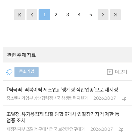
1
2
3
4
5
관련 주제 자료
중소기업
더보기
『떡국떡·떡볶이떡 제조업』, ‘생계형 적합업종’으로 재지정
중소벤처기업부 상생협력정책국 상생협력지원과
2026.08.07
1p
조달청, 유기응집제 입찰 담합 8개사 입찰참가자격 제한 등
엄중 조치
재정경제부 조달청 구매사업국 보건안전구매과
2026.08.07
2p