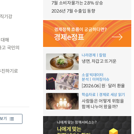
7월 소비자물가는 2.8% 상승
2026년 7월 수출입 동향
공직기강
 대해
하고 국민의
나라경제ㅣ칼럼
냉면, 차갑고 뜨거운
 추진하기로
소셜 빅데이터
분석ㅣ이머징이슈
[2026.06] 원·달러 환율
학습자료ㅣ경제로 세상 읽기
사람들은 어떻게 위험을
함께 나누어 왔을까?
보기