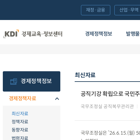
재정·금융
산업·무역
경제정책정보
발행물
최신자료
경제정책정보
공직기강 확립으로 국민주
경제정책자료
국무조정실 공직복무관리관
최신자료
정책자료
동향자료
국무조정실은 ’26.6.15.(
법령자료