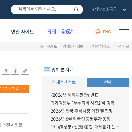
#지방보조금통합관리망
연관 사이트
ENG
HOME
경제정책정보
경제정책자료
최신자료
많이 본 자료
경제정책정보
전체
련주제시계열
『2026년 세제개편안』 발표
과기정통부, ‘누누티비 시즌2’에 강력 대응 의지 밝혀
2026년 한국 주식시장 여건 및 전망
2026년 6월 외국인 증권투자 동향
확립 추진계획을
“초(超)성장+신(新)공간, 대체불가 산업강국”