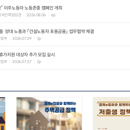
세요” 이주노동자 노동존중 캠페인 개최
외국인력담당관
2026.08.06
6p
룹·양대 노총과 「건설노동자 포용금융」 업무협약 체결
사업부
2026.07.29
3p
휴가지원 대상자 추가 모집 실시
사업부
2026.07.27
2p