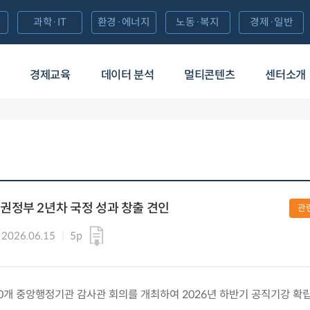
과학·IT
환경·에너지
노동·복지
경제·일반
경제교육
데이터 분석
멀티콘텐츠
센터소개
권정부 2년차 국정 성과 창출 견인
관
2026.06.15
5p
월) 50개 중앙행정기관 감사관 회의를 개최하여 2026년 하반기 공직기강 