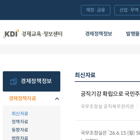
재정·금융
산업·무역
경제정책정보
발행물
최신자료
경제정책정보
공직기강 확립으로 국민주
경제정책자료
국무조정실 공직복무관리관
최신자료
정책자료
동향자료
국무조정실은 ’26.6.15.(
법령자료