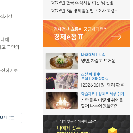
2026년 한국 주식시장 여건 및 전망
2026년 5월 경제활동인구조사 고령층 부가조사 결과
공직기강
 대해
하고 국민의
나라경제ㅣ칼럼
냉면, 차갑고 뜨거운
 추진하기로
소셜 빅데이터
분석ㅣ이머징이슈
[2026.06] 원·달러 환율
학습자료ㅣ경제로 세상 읽기
사람들은 어떻게 위험을
함께 나누어 왔을까?
보기