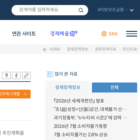
#지방보조금통합관리망
연관 사이트
ENG
HOME
경제정책정보
경제정책자료
최신자료
많이 본 자료
경제정책정보
전체
련주제시계열
『2026년 세제개편안』 발표
“초(超)성장+신(新)공간, 대체불가 산업강국”
과기정통부, ‘누누티비 시즌2’에 강력 대응 의지 밝혀
2026년 7월 소비자물가동향
확립 추진계획을
7월 소비자물가는 2.8% 상승