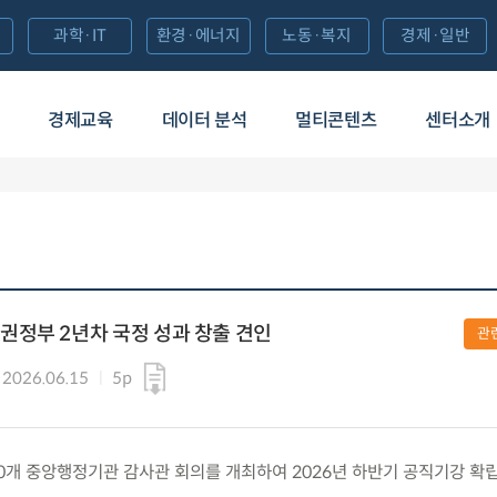
과학·IT
환경·에너지
노동·복지
경제·일반
경제교육
데이터 분석
멀티콘텐츠
센터소개
권정부 2년차 국정 성과 창출 견인
관
2026.06.15
5p
월) 50개 중앙행정기관 감사관 회의를 개최하여 2026년 하반기 공직기강 