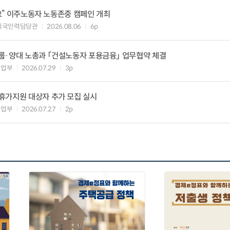
세요” 이주노동자 노동존중 캠페인 개최
외국인력담당관
2026.08.06
6p
룹·양대 노총과 「건설노동자 포용금융」 업무협약 체결
사업부
2026.07.29
3p
휴가지원 대상자 추가 모집 실시
사업부
2026.07.27
2p