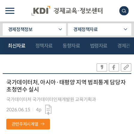
경제정책정보
경제정책자료
최신자료
정책자료
동향자료
법령자료
경제관
국가데이터처, 아시아·태평양 지역 범죄통계 담당자
초청연수 실시
국가데이터처 국가데이터인재개발원 교육기획과
2026.06.15
4p
관련주제시계열