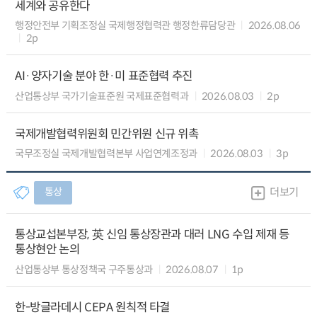
세계와 공유한다
행정안전부 기획조정실 국제행정협력관 행정한류담당관
2026.08.06
2p
AI·양자기술 분야 한·미 표준협력 추진
산업통상부 국가기술표준원 국제표준협력과
2026.08.03
2p
국제개발협력위원회 민간위원 신규 위촉
국무조정실 국제개발협력본부 사업연계조정과
2026.08.03
3p
통상
더보기
통상교섭본부장, 英 신임 통상장관과 대러 LNG 수입 제재 등
통상현안 논의
산업통상부 통상정책국 구주통상과
2026.08.07
1p
한-방글라데시 CEPA 원칙적 타결