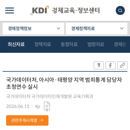
경제정책정보
경제정책자료
최신자료
정책자료
동향자료
법령자료
경제관
국가데이터처, 아시아·태평양 지역 범죄통계 담당자
초청연수 실시
국가데이터처 국가데이터인재개발원 교육기획과
2026.06.15
4p
관련주제시계열